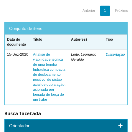
Anterior
1
Próximo
Conjunto de itens:
Data do
Título
Autor(es)
Tipo
documento
15-Dez-2020
Análise de
Leite, Leonardo
Dissertação
viabilidade técnica
Geraldo
de uma bomba
hidráulica compacta
de deslocamento
positivo, de pistão
axial de dupla ação,
acionada por
tomada de força de
um trator
Busca facetada
Orientador