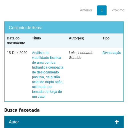
Anterior
1
Próximo
Conjunto de itens:
Data do
Título
Autor(es)
Tipo
documento
15-Dez-2020
Análise de
Leite, Leonardo
Dissertação
viabilidade técnica
Geraldo
de uma bomba
hidráulica compacta
de deslocamento
positivo, de pistão
axial de dupla ação,
acionada por
tomada de força de
um trator
Busca facetada
Autor