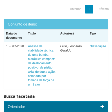
Anterior
1
Próximo
Conjunto de itens:
Data do
Título
Autor(es)
Tipo
documento
15-Dez-2020
Análise de
Leite, Leonardo
Dissertação
viabilidade técnica
Geraldo
de uma bomba
hidráulica compacta
de deslocamento
positivo, de pistão
axial de dupla ação,
acionada por
tomada de força de
um trator
Busca facetada
Orientador