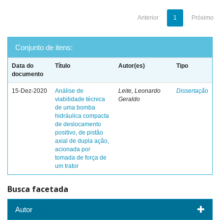
Anterior
1
Próximo
Conjunto de itens:
Data do
Título
Autor(es)
Tipo
documento
15-Dez-2020
Análise de
Leite, Leonardo
Dissertação
viabilidade técnica
Geraldo
de uma bomba
hidráulica compacta
de deslocamento
positivo, de pistão
axial de dupla ação,
acionada por
tomada de força de
um trator
Busca facetada
Autor