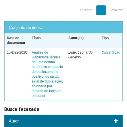
Anterior
1
Próximo
Conjunto de itens:
Data do
Título
Autor(es)
Tipo
documento
15-Dez-2020
Análise de
Leite, Leonardo
Dissertação
viabilidade técnica
Geraldo
de uma bomba
hidráulica compacta
de deslocamento
positivo, de pistão
axial de dupla ação,
acionada por
tomada de força de
um trator
Busca facetada
Autor