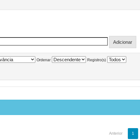
Ordenar
Registro(s)
Anterior
1