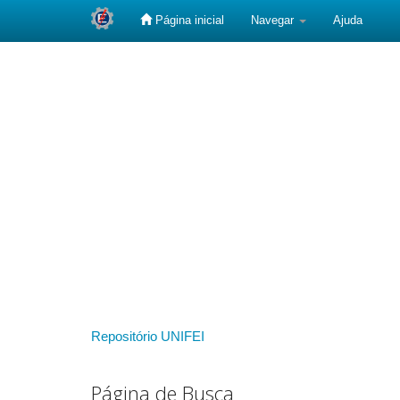
Página inicial
Navegar
Ajuda
Skip
navigation
Repositório UNIFEI
Página de Busca