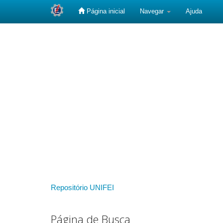
Página inicial
Navegar
Ajuda
Skip
navigation
Repositório UNIFEI
Página de Busca