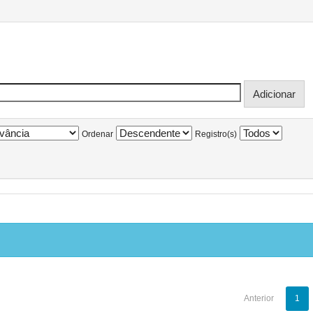
Ordenar
Registro(s)
Anterior
1