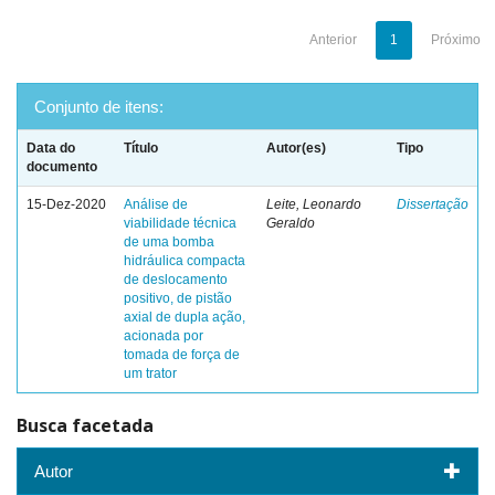
Anterior
1
Próximo
Conjunto de itens:
Data do
Título
Autor(es)
Tipo
documento
15-Dez-2020
Análise de
Leite, Leonardo
Dissertação
viabilidade técnica
Geraldo
de uma bomba
hidráulica compacta
de deslocamento
positivo, de pistão
axial de dupla ação,
acionada por
tomada de força de
um trator
Busca facetada
Autor