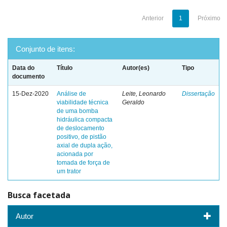
Anterior
1
Próximo
Conjunto de itens:
Data do
Título
Autor(es)
Tipo
documento
15-Dez-2020
Análise de
Leite, Leonardo
Dissertação
viabilidade técnica
Geraldo
de uma bomba
hidráulica compacta
de deslocamento
positivo, de pistão
axial de dupla ação,
acionada por
tomada de força de
um trator
Busca facetada
Autor