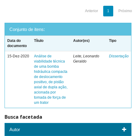
Anterior
1
Próximo
Conjunto de itens:
Data do
Título
Autor(es)
Tipo
documento
15-Dez-2020
Análise de
Leite, Leonardo
Dissertação
viabilidade técnica
Geraldo
de uma bomba
hidráulica compacta
de deslocamento
positivo, de pistão
axial de dupla ação,
acionada por
tomada de força de
um trator
Busca facetada
Autor