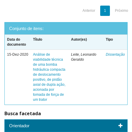
Anterior
1
Próximo
Conjunto de itens:
Data do
Título
Autor(es)
Tipo
documento
15-Dez-2020
Análise de
Leite, Leonardo
Dissertação
viabilidade técnica
Geraldo
de uma bomba
hidráulica compacta
de deslocamento
positivo, de pistão
axial de dupla ação,
acionada por
tomada de força de
um trator
Busca facetada
Orientador