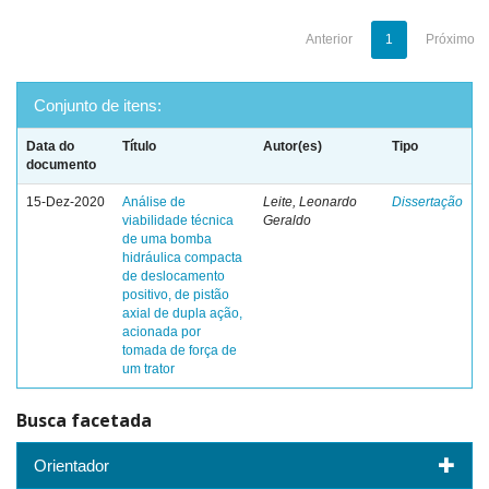
Anterior
1
Próximo
Conjunto de itens:
Data do
Título
Autor(es)
Tipo
documento
15-Dez-2020
Análise de
Leite, Leonardo
Dissertação
viabilidade técnica
Geraldo
de uma bomba
hidráulica compacta
de deslocamento
positivo, de pistão
axial de dupla ação,
acionada por
tomada de força de
um trator
Busca facetada
Orientador