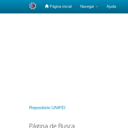
Página inicial
Navegar
Ajuda
Skip
navigation
Repositório UNIFEI
Página de Busca