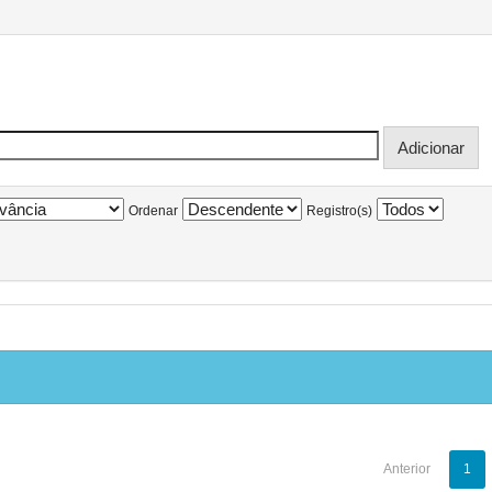
Ordenar
Registro(s)
Anterior
1