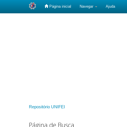
Página inicial
Navegar
Ajuda
Skip
navigation
Repositório UNIFEI
Página de Busca