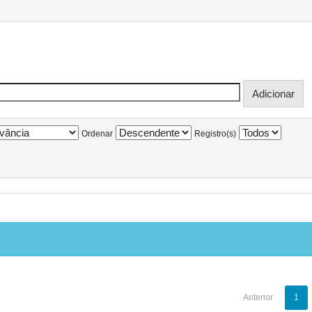
Ordenar
Registro(s)
Anterior
1