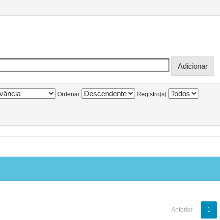
Ordenar
Registro(s)
Anterior
1