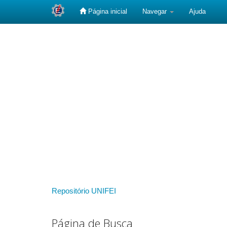
Página inicial
Navegar
Ajuda
Skip
navigation
Repositório UNIFEI
Página de Busca