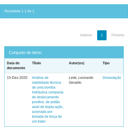
Resultado 1-1 de 1.
Anterior
1
Próximo
Conjunto de itens:
Data do
Título
Autor(es)
Tipo
documento
15-Dez-2020
Análise de
Leite, Leonardo
Dissertação
viabilidade técnica
Geraldo
de uma bomba
hidráulica compacta
de deslocamento
positivo, de pistão
axial de dupla ação,
acionada por
tomada de força de
um trator