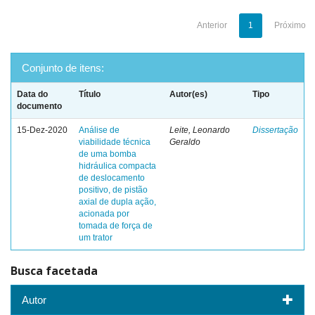
Anterior
1
Próximo
Conjunto de itens:
Data do
Título
Autor(es)
Tipo
documento
15-Dez-2020
Análise de
Leite, Leonardo
Dissertação
viabilidade técnica
Geraldo
de uma bomba
hidráulica compacta
de deslocamento
positivo, de pistão
axial de dupla ação,
acionada por
tomada de força de
um trator
Busca facetada
Autor