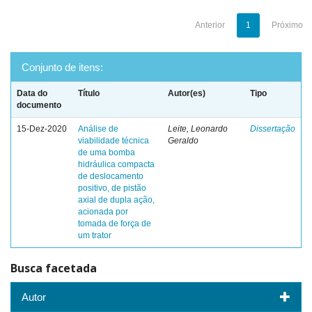
Anterior
1
Próximo
Conjunto de itens:
Data do
Título
Autor(es)
Tipo
documento
15-Dez-2020
Análise de
Leite, Leonardo
Dissertação
viabilidade técnica
Geraldo
de uma bomba
hidráulica compacta
de deslocamento
positivo, de pistão
axial de dupla ação,
acionada por
tomada de força de
um trator
Busca facetada
Autor