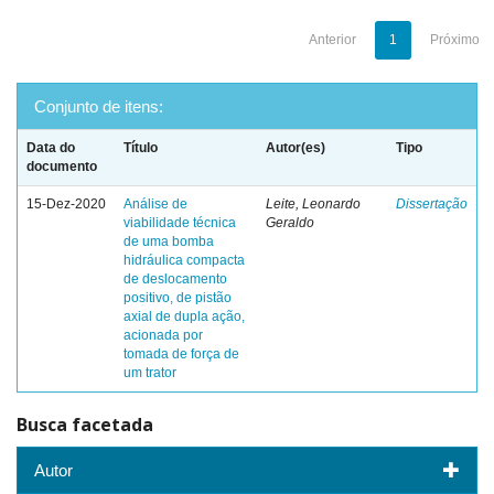
Anterior
1
Próximo
Conjunto de itens:
Data do
Título
Autor(es)
Tipo
documento
15-Dez-2020
Análise de
Leite, Leonardo
Dissertação
viabilidade técnica
Geraldo
de uma bomba
hidráulica compacta
de deslocamento
positivo, de pistão
axial de dupla ação,
acionada por
tomada de força de
um trator
Busca facetada
Autor