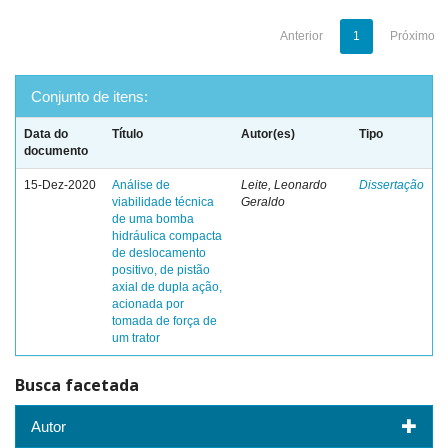
Anterior
1
Próximo
Conjunto de itens:
Data do
Título
Autor(es)
Tipo
documento
15-Dez-2020
Análise de
Leite, Leonardo
Dissertação
viabilidade técnica
Geraldo
de uma bomba
hidráulica compacta
de deslocamento
positivo, de pistão
axial de dupla ação,
acionada por
tomada de força de
um trator
Busca facetada
Autor