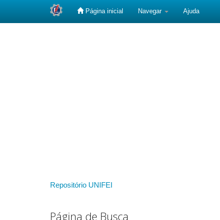
Página inicial
Navegar
Ajuda
Skip
navigation
Repositório UNIFEI
Página de Busca