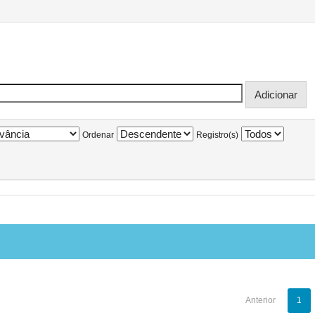
Ordenar
Registro(s)
Anterior
1