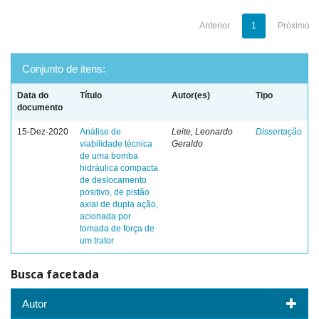
Anterior
1
Próximo
Conjunto de itens:
Data do
Título
Autor(es)
Tipo
documento
15-Dez-2020
Análise de
Leite, Leonardo
Dissertação
viabilidade técnica
Geraldo
de uma bomba
hidráulica compacta
de deslocamento
positivo, de pistão
axial de dupla ação,
acionada por
tomada de força de
um trator
Busca facetada
Autor