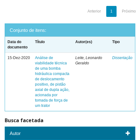
Anterior
1
Próximo
Conjunto de itens:
Data do
Título
Autor(es)
Tipo
documento
15-Dez-2020
Análise de
Leite, Leonardo
Dissertação
viabilidade técnica
Geraldo
de uma bomba
hidráulica compacta
de deslocamento
positivo, de pistão
axial de dupla ação,
acionada por
tomada de força de
um trator
Busca facetada
Autor