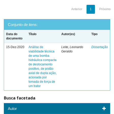
Anterior
1
Próximo
Conjunto de itens:
Data do
Título
Autor(es)
Tipo
documento
15-Dez-2020
Análise de
Leite, Leonardo
Dissertação
viabilidade técnica
Geraldo
de uma bomba
hidráulica compacta
de deslocamento
positivo, de pistão
axial de dupla ação,
acionada por
tomada de força de
um trator
Busca facetada
Autor