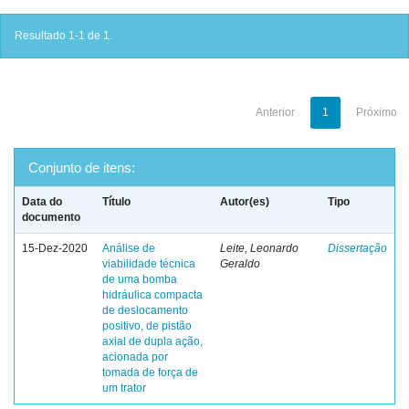
Resultado 1-1 de 1.
Anterior
1
Próximo
Conjunto de itens:
Data do
Título
Autor(es)
Tipo
documento
15-Dez-2020
Análise de
Leite, Leonardo
Dissertação
viabilidade técnica
Geraldo
de uma bomba
hidráulica compacta
de deslocamento
positivo, de pistão
axial de dupla ação,
acionada por
tomada de força de
um trator