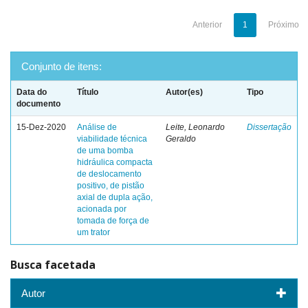
Anterior
1
Próximo
Conjunto de itens:
Data do
Título
Autor(es)
Tipo
documento
15-Dez-2020
Análise de
Leite, Leonardo
Dissertação
viabilidade técnica
Geraldo
de uma bomba
hidráulica compacta
de deslocamento
positivo, de pistão
axial de dupla ação,
acionada por
tomada de força de
um trator
Busca facetada
Autor