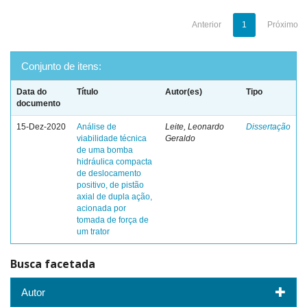
Anterior
1
Próximo
Conjunto de itens:
Data do
Título
Autor(es)
Tipo
documento
15-Dez-2020
Análise de
Leite, Leonardo
Dissertação
viabilidade técnica
Geraldo
de uma bomba
hidráulica compacta
de deslocamento
positivo, de pistão
axial de dupla ação,
acionada por
tomada de força de
um trator
Busca facetada
Autor