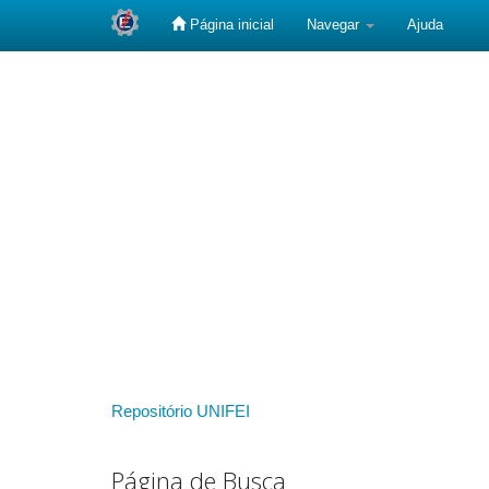
Página inicial
Navegar
Ajuda
Skip
navigation
Repositório UNIFEI
Página de Busca