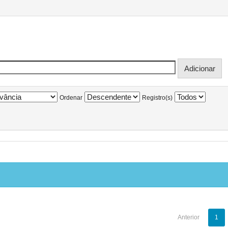
Ordenar
Registro(s)
Anterior
1