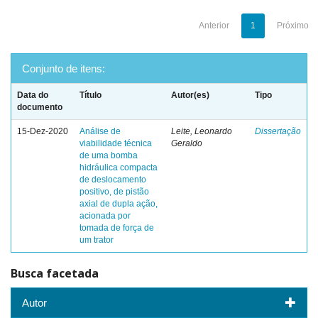
Anterior
1
Próximo
Conjunto de itens:
Data do
Título
Autor(es)
Tipo
documento
15-Dez-2020
Análise de
Leite, Leonardo
Dissertação
viabilidade técnica
Geraldo
de uma bomba
hidráulica compacta
de deslocamento
positivo, de pistão
axial de dupla ação,
acionada por
tomada de força de
um trator
Busca facetada
Autor