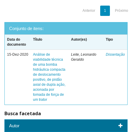
Anterior
1
Próximo
Conjunto de itens:
Data do
Título
Autor(es)
Tipo
documento
15-Dez-2020
Análise de
Leite, Leonardo
Dissertação
viabilidade técnica
Geraldo
de uma bomba
hidráulica compacta
de deslocamento
positivo, de pistão
axial de dupla ação,
acionada por
tomada de força de
um trator
Busca facetada
Autor