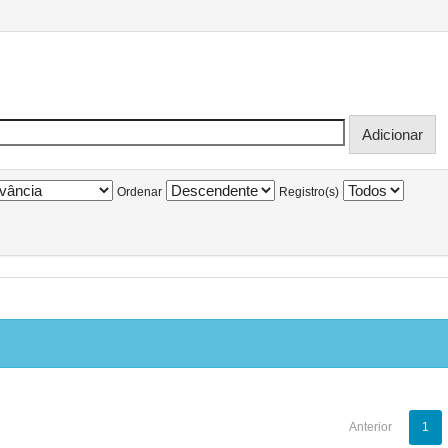
Ordenar
Registro(s)
Anterior
1