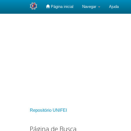
Página inicial
Navegar
Ajuda
Skip
navigation
Repositório UNIFEI
Página de Busca