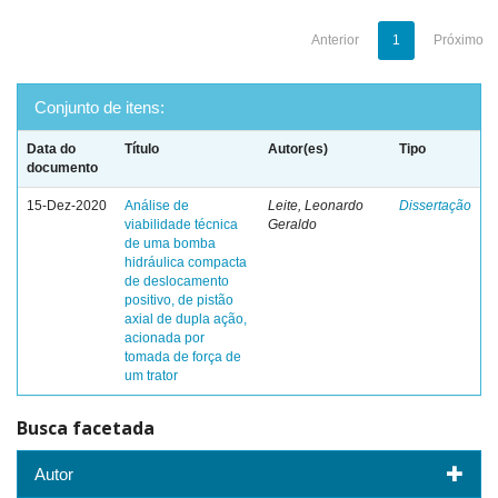
Anterior
1
Próximo
Conjunto de itens:
Data do
Título
Autor(es)
Tipo
documento
15-Dez-2020
Análise de
Leite, Leonardo
Dissertação
viabilidade técnica
Geraldo
de uma bomba
hidráulica compacta
de deslocamento
positivo, de pistão
axial de dupla ação,
acionada por
tomada de força de
um trator
Busca facetada
Autor