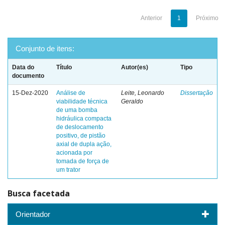
Anterior
1
Próximo
Conjunto de itens:
Data do
Título
Autor(es)
Tipo
documento
15-Dez-2020
Análise de
Leite, Leonardo
Dissertação
viabilidade técnica
Geraldo
de uma bomba
hidráulica compacta
de deslocamento
positivo, de pistão
axial de dupla ação,
acionada por
tomada de força de
um trator
Busca facetada
Orientador