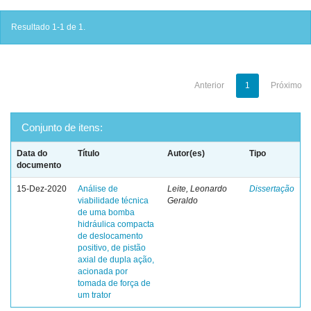
Resultado 1-1 de 1.
Anterior
1
Próximo
Conjunto de itens:
Data do
Título
Autor(es)
Tipo
documento
15-Dez-2020
Análise de
Leite, Leonardo
Dissertação
viabilidade técnica
Geraldo
de uma bomba
hidráulica compacta
de deslocamento
positivo, de pistão
axial de dupla ação,
acionada por
tomada de força de
um trator