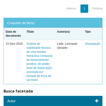
Anterior
1
Próximo
Conjunto de itens:
Data do
Título
Autor(es)
Tipo
documento
15-Dez-2020
Análise de
Leite, Leonardo
Dissertação
viabilidade técnica
Geraldo
de uma bomba
hidráulica compacta
de deslocamento
positivo, de pistão
axial de dupla ação,
acionada por
tomada de força de
um trator
Busca facetada
Autor