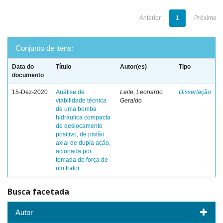
Anterior
1
Próximo
Conjunto de itens:
Data do
Título
Autor(es)
Tipo
documento
15-Dez-2020
Análise de
Leite, Leonardo
Dissertação
viabilidade técnica
Geraldo
de uma bomba
hidráulica compacta
de deslocamento
positivo, de pistão
axial de dupla ação,
acionada por
tomada de força de
um trator
Busca facetada
Autor