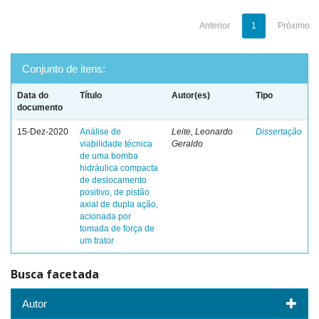
Anterior
1
Próximo
Conjunto de itens:
Data do
Título
Autor(es)
Tipo
documento
15-Dez-2020
Análise de
Leite, Leonardo
Dissertação
viabilidade técnica
Geraldo
de uma bomba
hidráulica compacta
de deslocamento
positivo, de pistão
axial de dupla ação,
acionada por
tomada de força de
um trator
Busca facetada
Autor