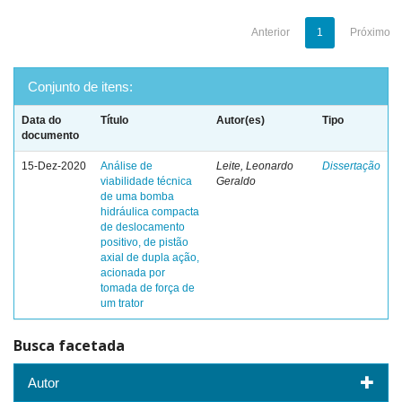
Anterior
1
Próximo
Conjunto de itens:
Data do
Título
Autor(es)
Tipo
documento
15-Dez-2020
Análise de
Leite, Leonardo
Dissertação
viabilidade técnica
Geraldo
de uma bomba
hidráulica compacta
de deslocamento
positivo, de pistão
axial de dupla ação,
acionada por
tomada de força de
um trator
Busca facetada
Autor