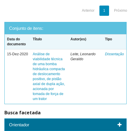
Anterior
1
Próximo
Conjunto de itens:
Data do
Título
Autor(es)
Tipo
documento
15-Dez-2020
Análise de
Leite, Leonardo
Dissertação
viabilidade técnica
Geraldo
de uma bomba
hidráulica compacta
de deslocamento
positivo, de pistão
axial de dupla ação,
acionada por
tomada de força de
um trator
Busca facetada
Orientador