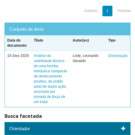
Anterior
1
Próximo
Conjunto de itens:
Data do
Título
Autor(es)
Tipo
documento
15-Dez-2020
Análise de
Leite, Leonardo
Dissertação
viabilidade técnica
Geraldo
de uma bomba
hidráulica compacta
de deslocamento
positivo, de pistão
axial de dupla ação,
acionada por
tomada de força de
um trator
Busca facetada
Orientador