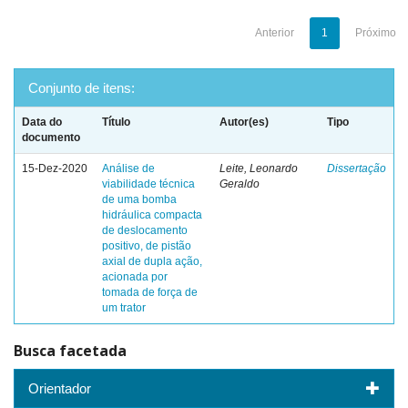
Anterior
1
Próximo
Conjunto de itens:
Data do
Título
Autor(es)
Tipo
documento
15-Dez-2020
Análise de
Leite, Leonardo
Dissertação
viabilidade técnica
Geraldo
de uma bomba
hidráulica compacta
de deslocamento
positivo, de pistão
axial de dupla ação,
acionada por
tomada de força de
um trator
Busca facetada
Orientador