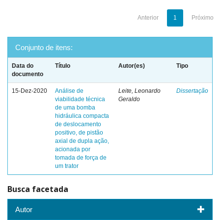
Anterior
1
Próximo
Conjunto de itens:
Data do
Título
Autor(es)
Tipo
documento
15-Dez-2020
Análise de
Leite, Leonardo
Dissertação
viabilidade técnica
Geraldo
de uma bomba
hidráulica compacta
de deslocamento
positivo, de pistão
axial de dupla ação,
acionada por
tomada de força de
um trator
Busca facetada
Autor