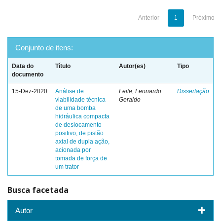
Anterior
1
Próximo
Conjunto de itens:
Data do
Título
Autor(es)
Tipo
documento
15-Dez-2020
Análise de
Leite, Leonardo
Dissertação
viabilidade técnica
Geraldo
de uma bomba
hidráulica compacta
de deslocamento
positivo, de pistão
axial de dupla ação,
acionada por
tomada de força de
um trator
Busca facetada
Autor