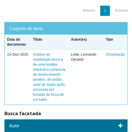
Anterior
1
Próximo
Conjunto de itens:
Data do
Título
Autor(es)
Tipo
documento
15-Dez-2020
Análise de
Leite, Leonardo
Dissertação
viabilidade técnica
Geraldo
de uma bomba
hidráulica compacta
de deslocamento
positivo, de pistão
axial de dupla ação,
acionada por
tomada de força de
um trator
Busca facetada
Autor