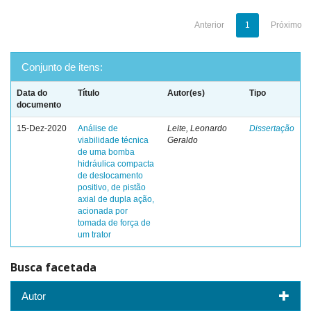
Anterior
1
Próximo
Conjunto de itens:
Data do
Título
Autor(es)
Tipo
documento
15-Dez-2020
Análise de
Leite, Leonardo
Dissertação
viabilidade técnica
Geraldo
de uma bomba
hidráulica compacta
de deslocamento
positivo, de pistão
axial de dupla ação,
acionada por
tomada de força de
um trator
Busca facetada
Autor