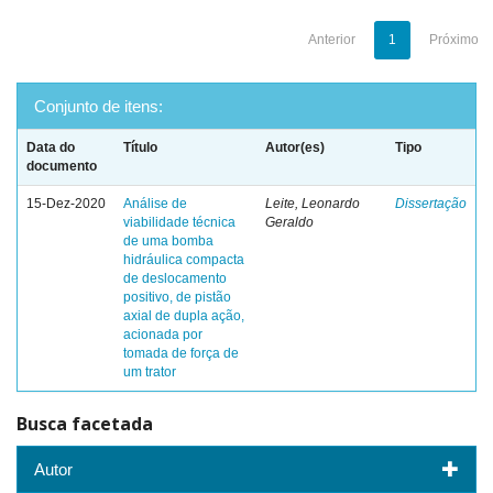
Anterior
1
Próximo
Conjunto de itens:
Data do
Título
Autor(es)
Tipo
documento
15-Dez-2020
Análise de
Leite, Leonardo
Dissertação
viabilidade técnica
Geraldo
de uma bomba
hidráulica compacta
de deslocamento
positivo, de pistão
axial de dupla ação,
acionada por
tomada de força de
um trator
Busca facetada
Autor