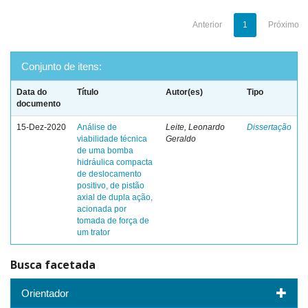
Anterior
1
Próximo
Conjunto de itens:
Data do
Título
Autor(es)
Tipo
documento
15-Dez-2020
Análise de
Leite, Leonardo
Dissertação
viabilidade técnica
Geraldo
de uma bomba
hidráulica compacta
de deslocamento
positivo, de pistão
axial de dupla ação,
acionada por
tomada de força de
um trator
Busca facetada
Orientador