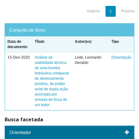
Anterior
1
Próximo
Conjunto de itens:
Data do
Título
Autor(es)
Tipo
documento
15-Dez-2020
Análise de
Leite, Leonardo
Dissertação
viabilidade técnica
Geraldo
de uma bomba
hidráulica compacta
de deslocamento
positivo, de pistão
axial de dupla ação,
acionada por
tomada de força de
um trator
Busca facetada
Orientador