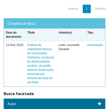
Anterior
1
Próximo
Conjunto de itens:
Data do
Título
Autor(es)
Tipo
documento
15-Dez-2020
Análise de
Leite, Leonardo
Dissertação
viabilidade técnica
Geraldo
de uma bomba
hidráulica compacta
de deslocamento
positivo, de pistão
axial de dupla ação,
acionada por
tomada de força de
um trator
Busca facetada
Autor