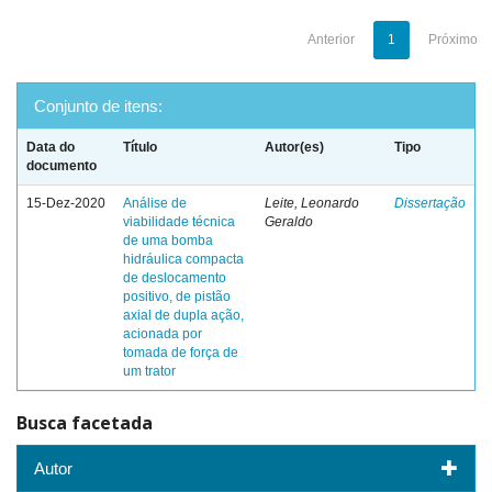
Anterior
1
Próximo
Conjunto de itens:
Data do
Título
Autor(es)
Tipo
documento
15-Dez-2020
Análise de
Leite, Leonardo
Dissertação
viabilidade técnica
Geraldo
de uma bomba
hidráulica compacta
de deslocamento
positivo, de pistão
axial de dupla ação,
acionada por
tomada de força de
um trator
Busca facetada
Autor